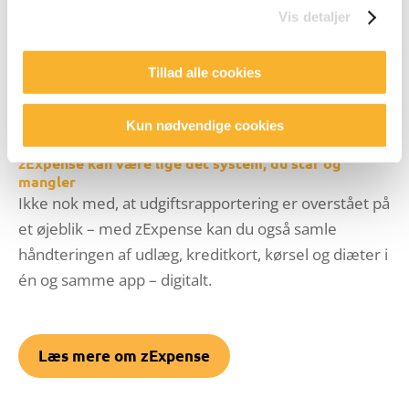
Vis detaljer
Fordelene er mange. Og med den nye bogføringslov
rundt om hjørnet (eller så godt som), er
Tillad alle cookies
digitaliseringen uundgåelig.
Kun nødvendige cookies
zExpense kan være lige det system, du står og
mangler
Ikke nok med, at udgiftsrapportering er overstået på
et øjeblik – med zExpense kan du også samle
håndteringen af udlæg, kreditkort, kørsel og diæter i
én og samme app – digitalt.
Læs mere om zExpense