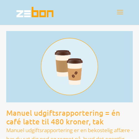
Manuel udgiftsrapportering = én
café latte til 480 kroner, tak
Manuel udgiftsrapportering er en bekostelig affære -
har du sat dig ned og regnet på, hvad det egentlig