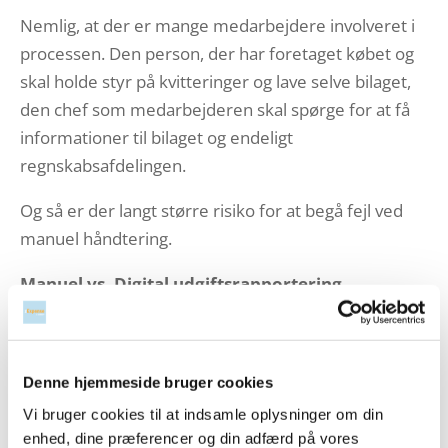
Nemlig, at der er mange medarbejdere involveret i
processen. Den person, der har foretaget købet og
skal holde styr på kvitteringer og lave selve bilaget,
den chef som medarbejderen skal spørge for at få
informationer til bilaget og endeligt
regnskabsafdelingen.
Og så er der langt større risiko for at begå fejl ved
manuel håndtering.
Manuel vs. Digital udgiftsrapportering
Den manuelle proces er kringlet, tidskrævende og
bekostelig.
Den digitale proces er derimod nem og
Denne hjemmeside bruger cookies
omkostningseffektiv.
Vi bruger cookies til at indsamle oplysninger om din
enhed, dine præferencer og din adfærd på vores