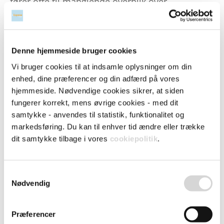
fører ofte til manglende overblik over
virksomhedens udgifter.
Med ZeBons løsning,
zExpense
, bliver hele
Denne hjemmeside bruger cookies
processen digital. Du tager blot et billede af
kvitteringen med din mobil, hvorefter beløbet
Vi bruger cookies til at indsamle oplysninger om din
enhed, dine præferencer og din adfærd på vores
automatisk registreres via OCR-scanning.
hjemmeside. Nødvendige cookies sikrer, at siden
Herefter sendes bilaget direkte til godkendelse i
fungerer korrekt, mens øvrige cookies - med dit
ét samlet workflow. Alle bilag, udlæg og kørsel
samtykke - anvendes til statistik, funktionalitet og
digitaliseres og opbevares sikkert, så du altid
markedsføring. Du kan til enhver tid ændre eller trække
har styr på dokumentationen. zExpense matcher
dit samtykke tilbage i vores
cookiepolitik
.
automatisk udgifter med firmakort-
transaktioner, hvilket minimerer fejl og sparer
Samtykkevalg
tid. På den måde får du en effektiv og
Nødvendig
overskuelig digital bilagshåndtering, der lever
op til kravene i den nye bogføringslov.
Præferencer