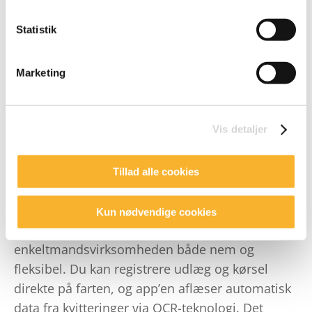
Har du leverandørfakturaer, kan du nemt
håndtere dem digitalt med ZeBons løsning
Statistik
zInvoice
. zInvoice sikrer, at kreditorfakturaer
modtages, godkendes og bogføres digitalt, så
Marketing
du får en samlet og effektiv håndtering af alle
virksomhedens udgifter – helt i tråd med
kravene i den nye bogføringslov.
Vis detaljer
Gør udgiftshåndtering i
Tillad alle cookies
enkeltmandsvirksomheden nemt
med vores app
Kun nødvendige cookies
Med en app til udlæg bliver udgiftshåndtering i
enkeltmandsvirksomheden både nem og
fleksibel. Du kan registrere udlæg og kørsel
direkte på farten, og app’en aflæser automatisk
data fra kvitteringer via OCR-teknologi. Det