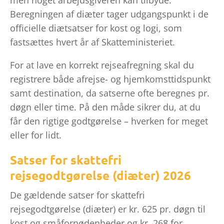
men noget arbejdsgiveren kan tilbyde.
Beregningen af diæter tager udgangspunkt i de
officielle diætsatser for kost og logi, som
fastsættes hvert år af Skatteministeriet.
For at lave en korrekt rejseafregning skal du
registrere både afrejse- og hjemkomsttidspunkt
samt destination, da satserne ofte beregnes pr.
døgn eller time. På den måde sikrer du, at du
får den rigtige godtgørelse – hverken for meget
eller for lidt.
Satser for skattefri
rejsegodtgørelse (diæter) 2026
De gældende satser for skattefri
rejsegodtgørelse (diæter) er kr. 625 pr. døgn til
kost og småfornødenheder og kr. 268 for