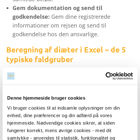
Gem dokumentation og send til
godkendelse:
Gem dine registrerede
informationer om rejsen og send til
godkendelse hos den ansvarlige.
Beregning af diæter i Excel – de 5
typiske faldgruber
Når du laver beregning af diæter manuelt i
Excel, er der flere typiske fejl, du bør være
opmærksom på:
Denne hjemmeside bruger cookies
Forkerte satser:
Det er let at bruge gamle
Vi bruger cookies til at indsamle oplysninger om din
eller forkerte diætsatser, hvis regnearket ikke
enhed, dine præferencer og din adfærd på vores
er opdateret.
hjemmeside. Nødvendige cookies sikrer, at siden
Unøjagtige tider:
Mangelfuld registrering af
fungerer korrekt, mens øvrige cookies - med dit
afrejse- og hjemkomsttidspunkter kan føre til
samtykke - anvendes til statistik, funktionalitet og