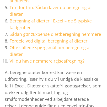
af diæter?
Trin-for-trin: Sådan laver du beregning af
diæter
Beregning af diæter i Excel – de 5 typiske
faldgruber
Sådan gør zExpense diætberegning nemmere
Fordele ved digital beregning af diæter
Ofte stillede spørgsmål om beregning af
diæter
Vil du have nemmere rejseafregning?
At beregne diæter korrekt kan være en
udfordring, især hvis du vil undgå de klassiske
fejl i Excel. Diæter er skattefri godtgørelser, som
dækker udgifter til mad, logi og
småfornødenheder ved arbejdsrelaterede
rejser. I denne guide får du en enkel trin-for-