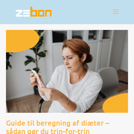
Guide til beregning af diæter –
sådan gør du trin-for-trin