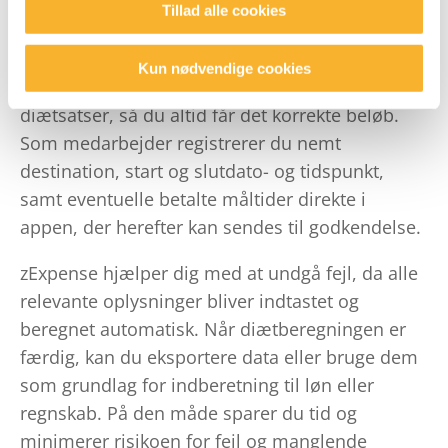
Med
zExpense
bliver beregning af diæter både
Tillad alle cookies
enkel og sikker. Systemet beregner de korrekte
diæter ud fra det angivne afrejse- og
Kun nødvendige cookies
hjemrejsetidspunkt samt Statens gældende
diætsatser, så du altid får det korrekte beløb.
Som medarbejder registrerer du nemt
destination, start og slutdato- og tidspunkt,
samt eventuelle betalte måltider direkte i
appen, der herefter kan sendes til godkendelse.
zExpense hjælper dig med at undgå fejl, da alle
relevante oplysninger bliver indtastet og
beregnet automatisk. Når diætberegningen er
færdig, kan du eksportere data eller bruge dem
som grundlag for indberetning til løn eller
regnskab. På den måde sparer du tid og
minimerer risikoen for fejl og manglende