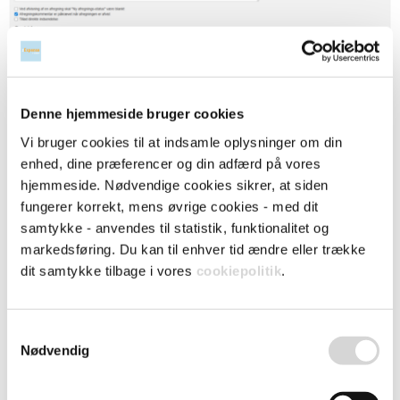
Denne hjemmeside bruger cookies
Et flueben hér betyder, at man kan kæde
Vi bruger cookies til at indsamle oplysninger om din
en afregning af denne type sammen med
enhed, dine præferencer og din adfærd på vores
én anden afregning lavet af samme
hjemmeside. Nødvendige cookies sikrer, at siden
bruger.
fungerer korrekt, mens øvrige cookies - med dit
samtykke - anvendes til statistik, funktionalitet og
Herunder har brugeren Daniel Danielsen
markedsføring. Du kan til enhver tid ændre eller trække
lavet afregning #6, som allerede har fået
dit samtykke tilbage i vores
cookiepolitik
.
status Lukket (og derfor er overført til
økonomi-/ERP-systemet):
Samtykkevalg
Nødvendig