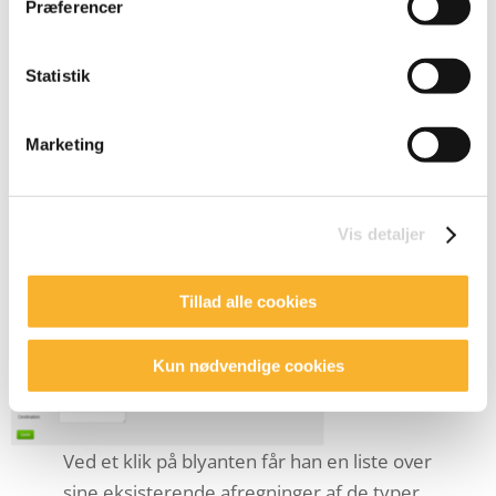
Præferencer
Han kommer derefter i tanke om, at han
havde en udgift mere, som ret beset
Statistik
hænger sammen med afregning #6 (som
han imidlertid ikke kan rulle tilbage
Marketing
grundet dens status).
Når han opretter en ny afregning med den
Vis detaljer
nye udgiftspost, får han denne mulighed:
Tillad alle cookies
Kun nødvendige cookies
Ved et klik på blyanten får han en liste over
sine eksisterende afregninger af de typer,