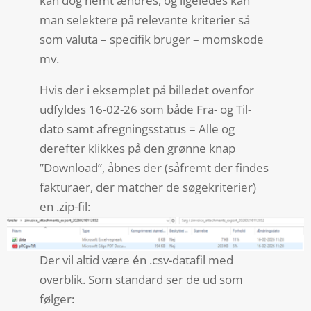
kan dog nemt ændres, og ligeledes kan
man selektere på relevante kriterier så
som valuta – specifik bruger – momskode
mv.
Hvis der i eksemplet på billedet ovenfor
udfyldes 16-02-26 som både Fra- og Til-
dato samt afregningsstatus = Alle og
derefter klikkes på den grønne knap
”Download”, åbnes der (såfremt der findes
fakturaer, der matcher de søgekriterier)
en .zip-fil:
Der vil altid være én .csv-datafil med
overblik. Som standard ser de ud som
følger: