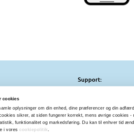
Support:
S
Telefon:
+45 72 44 11 
andvej 119 A
E-mail:
support@zebon
 cookies
ebæk
ndsamle oplysninger om din enhed, dine præferencer og din adfær
Åbningstider:
okies sikrer, at siden fungerer korrekt, mens øvrige cookies - 
45 72 44 11 90
Mandag-fredag 9.00 til 
tistik, funktionalitet og markedsføring. Du kan til enhver tid ænd
il@zebon.dk
e i vores
cookiepolitik
.