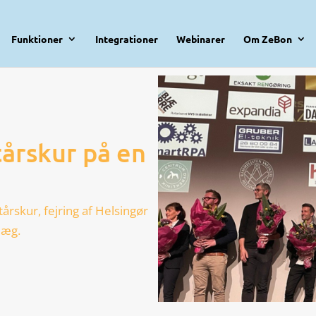
Funktioner
Integrationer
Webinarer
Om ZeBon
tårskur på en
årskur, fejring af Helsingør
læg.