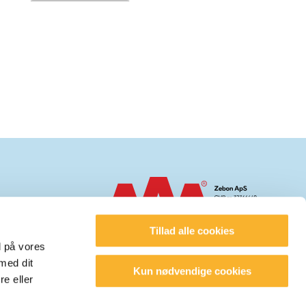
95
.dk
Tillad alle cookies
d på vores
med dit
Kun nødvendige cookies
15.00
re eller