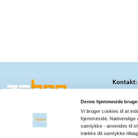
Kontakt:
ZeBon Ap
Nordre Str
Denne hjemmeside bruger
3150 Hell
Vi bruger cookies til at i
hjemmeside. Nødvendige co
Telefon:
+
samtykke - anvendes til sta
E-mail:
ma
trække dit samtykke tilbag