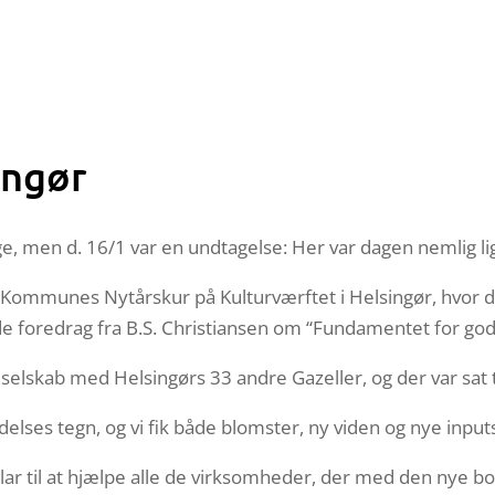
ingør
nge, men d. 16/1 var en undtagelse: Her var dagen nemlig li
r Kommunes Nytårskur på Kulturværftet i Helsingør, hvor de
oredrag fra B.S. Christiansen om “Fundamentet for god l
t selskab med Helsingørs 33 andre Gazeller, og der var sat ti
delses tegn, og vi fik både blomster, ny viden og nye input
ar til at hjælpe alle de virksomheder, der med den nye bog