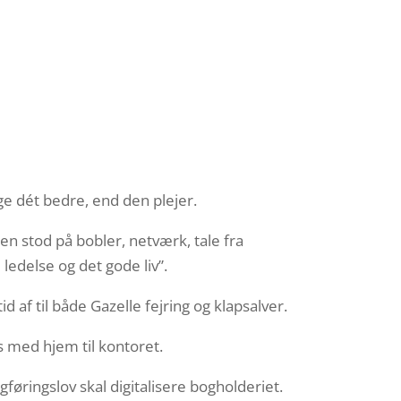
ge dét bedre, end den plejer.
n stod på bobler, netværk, tale fra
edelse og det gode liv”.
d af til både Gazelle fejring og klapsalver.
s med hjem til kontoret.
føringslov skal digitalisere bogholderiet.