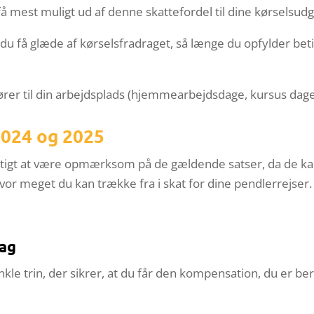
å mest muligt ud af denne skattefordel til dine kørselsudgi
 få glæde af kørselsfradraget, så længe du opfylder betin
kører til din arbejdsplads (hjemmearbejdsdage, kursus dage
 2024 og 2025
gtigt at være opmærksom på de gældende satser, da de kan v
hvor meget du kan trække fra i skat for dine pendlerrejser.
rag
kle trin, der sikrer, at du får den kompensation, du er beret