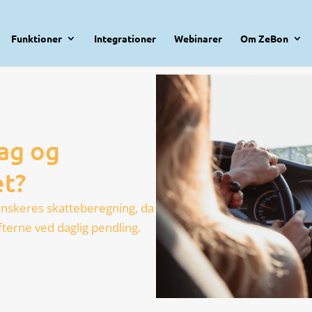
Funktioner
Integrationer
Webinarer
Om ZeBon
ag og
et?
danskeres skatteberegning, da
fterne ved daglig pendling.