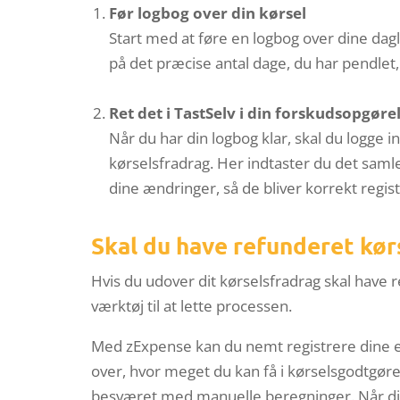
Før logbog over din kørsel
Start med at føre en logbog over dine dag
på det præcise antal dage, du har pendlet
Ret det i TastSelv i din forskudsopgøre
Når du har din logbog klar, skal du logge 
kørselsfradrag. Her indtaster du det sam
dine ændringer, så de bliver korrekt regist
Skal du have refunderet kør
Hvis du udover dit kørselsfradrag skal have
værktøj til at lette processen.
Med zExpense kan du nemt registrere dine er
over, hvor meget du kan få i kørselsgodtgør
besværet med manuelle beregninger. Når dine 