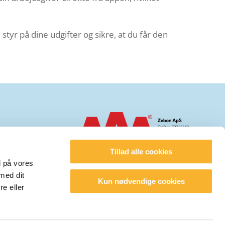
e styr på dine udgifter og sikre, at du får den
95
.dk
Tillad alle cookies
d på vores
med dit
Kun nødvendige cookies
15.00
re eller
Privatlivspolitik
Cookiepolitik
Whistleblowing kanal