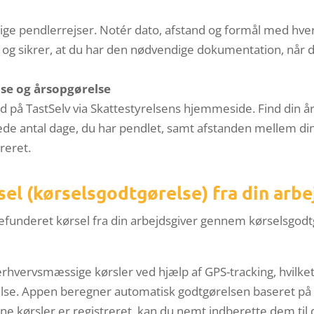
lige pendlerrejser. Notér dato, afstand og formål med hver
, og sikrer, at du har den nødvendige dokumentation, når d
lse og årsopgørelse
ind på TastSelv via Skattestyrelsens hjemmeside. Find din år
lede antal dage, du har pendlet, samt afstanden mellem d
reret.
sel (kørselsgodtgørelse) fra din arb
 refunderet kørsel fra din arbejdsgiver gennem kørselsgod
hvervsmæssige kørsler ved hjælp af GPS-tracking, hvilket 
else. Appen beregner automatisk godtgørelsen baseret på 
kørsler er registreret, kan du nemt indberette dem til di