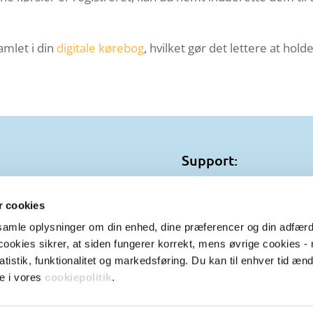
amlet i din
digitale kørebog
, hvilket gør det lettere at hold
Support:
S
Telefon:
+45 72 44 11 
andvej 119 A
E-mail:
support@zebon
 cookies
ebæk
ndsamle oplysninger om din enhed, dine præferencer og din adfær
Åbningstider:
okies sikrer, at siden fungerer korrekt, mens øvrige cookies - 
45 72 44 11 90
Mandag-fredag 9.00 til 
tistik, funktionalitet og markedsføring. Du kan til enhver tid ænd
il@zebon.dk
e i vores
cookiepolitik
.
6449