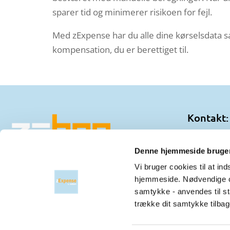
sparer tid og minimerer risikoen for fejl.
Med zExpense har du alle dine kørselsdata s
kompensation, du er berettiget til.
Kontakt:
ZeBon Ap
Nordre Str
Denne hjemmeside bruger
3150 Hell
Vi bruger cookies til at i
hjemmeside. Nødvendige co
Telefon:
+
samtykke - anvendes til sta
E-mail:
ma
trække dit samtykke tilbag
CVR:
3236