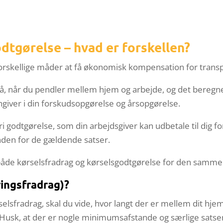
dtgørelse – hvad er forskellen?
forskellige måder at få økonomisk kompensation for transp
få, når du pendler mellem hjem og arbejde, og det beregnes
angiver i din forskudsopgørelse og årsopgørelse.
ri godtgørelse, som din arbejdsgiver kan udbetale til dig f
inden for de gældende satser.
 både kørselsfradrag og kørselsgodtgørelse for den samme 
ringsfradrag)?
selsfradrag, skal du vide, hvor langt der er mellem dit hje
de. Husk, at der er nogle minimumsafstande og særlige satse