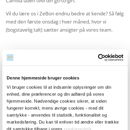
Camilla uden tvivl din go-to-girl.
Vil du lære os i ZeBon endnu bedre at kende? Så følg
med den første onsdag i hver måned, hvor vi
(bogstavelig talt) sætter ansigter på vores team.
Læs mere om ZeBon
Denne hjemmeside bruger cookies
Vi bruger cookies til at indsamle oplysninger om din
Saml din bilagshåndtering, tidsregistrering og
enhed, dine præferencer og din adfærd på vores
håndtering af kreditorfakturaer ét sted
hjemmeside. Nødvendige cookies sikrer, at siden
Med zExpense kan du digitalisere udlæg, køb på
fungerer korrekt, mens øvrige cookies - med dit
firmakortet, kørsel, diæter, tidsregistrering og
samtykke - anvendes til statistik, funktionalitet og
kreditor- eller leverandørfakturaer i en brugervenlig
markedsføring. Du kan til enhver tid ændre eller trække
app- og webløsning.
dit samtykke tilbage i vores
cookiepolitik
.