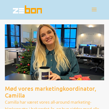
Mød vores marketingkoordinator,
Camilla
Camilla har været vores all-around marketing-
blæksprutte i halvandet år, og hun sidder med alle