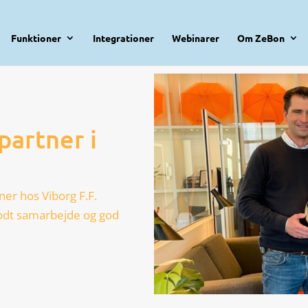
Funktioner
Integrationer
Webinarer
Om ZeBon
partner i
ner hos Viborg F.F.
godt samarbejde og god