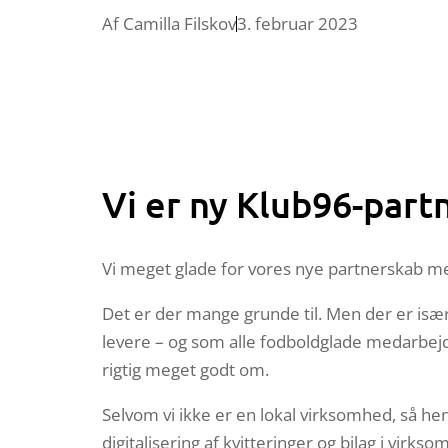
Af
Camilla Filskov
3. februar 2023
Vi er ny Klub96-part
Vi meget glade for vores nye partnerskab me
Det er der mange grunde til. Men der er is
levere – og som alle fodboldglade medarbejd
rigtig meget godt om.
Selvom vi ikke er en lokal virksomhed, så he
digitalisering af kvitteringer og bilag i vir