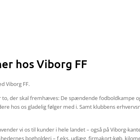
ner hos Viborg FF
d Viborg FF.
ær to, der skal fremhæves: De spændende fodboldkampe o
ere hos os gladelig følger med i. Samt klubbens erhverv
nvender vi os til kunder i hele landet – også på Viborg-ka
ksomhedernes bogholderi – f.eks. udlæg, firmakort-køb, kilo