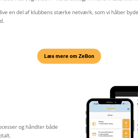
t blive en del af klubbens stærke netværk, som vi håber 
d.
Læs mere om ZeBon
rocesser og håndter både
italt.