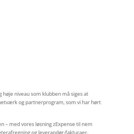
g høje niveau som klubben må siges at
snetværk og partnerprogram, som vi har hørt
nten – med vores løsning zExpense til nem
meterafregning og leverandør-fakturaer.