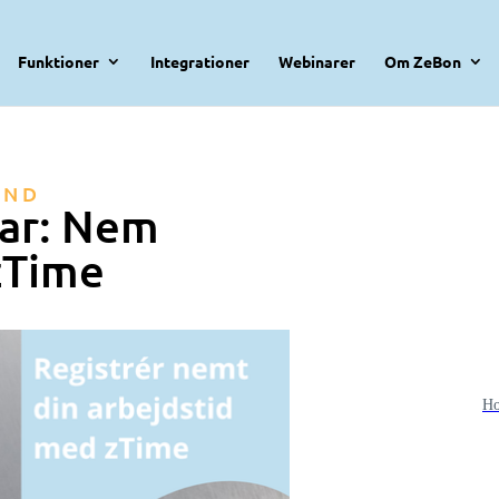
Funktioner
Integrationer
Webinarer
Om ZeBon
AND
ar: Nem
 zTime