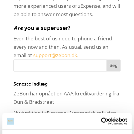
more experienced users of zExpense, and will
be able to answer most questions.
Are
you a superuser?
Even the best of us need to phone a friend
every now and then. As usual, send us an
email at
support@zebon.dk
.
Seneste indlæg
ZeBon har opnået en AAA-kreditvurdering fra
Dun & Bradstreet
Ny funktion i zExpense: Automatisk refusion
af udlæg til NemKonto
Viderefakturering af udlæg