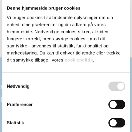
Falske fakturaer – sådan beskytter du din
Denne hjemmeside bruger cookies
virksomhed mod faktura svindel
Vi bruger cookies til at indsamle oplysninger om din
enhed, dine præferencer og din adfærd på vores
CO₂-regnskab – hvad er det, og hvem skal lave
hjemmeside. Nødvendige cookies sikrer, at siden
det?
fungerer korrekt, mens øvrige cookies - med dit
samtykke - anvendes til statistik, funktionalitet og
markedsføring. Du kan til enhver tid ændre eller trække
dit samtykke tilbage i vores
cookiepolitik
.
Samtykkevalg
Nødvendig
Præferencer
Statistik