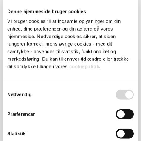
Denne hjemmeside bruger cookies
Vi bruger cookies til at indsamle oplysninger om din
enhed, dine præferencer og din adfærd på vores
hjemmeside. Nødvendige cookies sikrer, at siden
fungerer korrekt, mens øvrige cookies - med dit
samtykke - anvendes til statistik, funktionalitet og
markedsføring. Du kan til enhver tid ændre eller trække
dit samtykke tilbage i vores
cookiepolitik
.
Bliv klar til at registrere arbejdstid
med zTime
zTime gør det nemt og overskueligt for alle
Samtykkevalg
medarbejdere at registrere tid og hjælper
Nødvendig
dig med at overholde de nye regler om
tidsregistrering.
Præferencer
Få en demo af zTime
Statistik