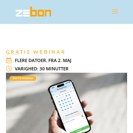
GRATIS WEBINAR
Sådan registrerer du en måneds arbejdstid på 12 sekunder - bliv klar til d. 1. juli
FLERE DATOER. FRA 2. MAJ
VARIGHED: 30 MINUTTER